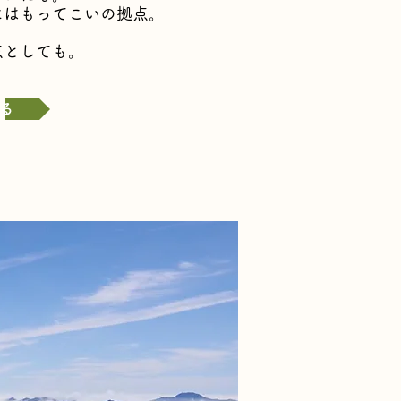
にはもってこいの拠点。
点としても。
る