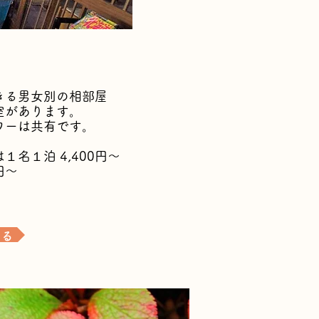
きる男女別の
相部屋
室があります。
ワーは共有です。
名１泊 4,400円〜
円〜
みる