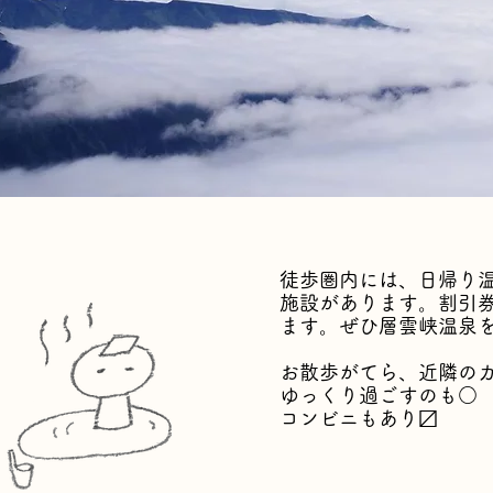
徒歩圏内には、日帰り
施設があります。割引
ます。ぜひ層雲峡温泉
。
お散歩がてら、近隣の
ゆっくり過ごすのも○
​コンビニもあり〼