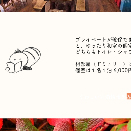
プライベートが確保で
と、
ゆったり和室の個
どちらもトイレ・シャ
、
。
相部屋（ドミトリー）は１
​個室は１名１泊 6,000
くわしい宿泊情報を