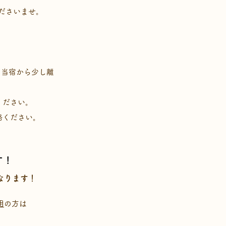
ださいませ。
）
、当宿から少し離
ください。
絡ください。
 !
なります！
用
の方は