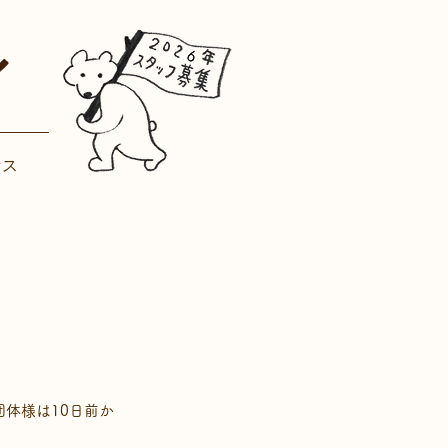
セス
。
団体様は10日前か