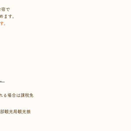
合宿で
めます。
です。
。​
れる場合は課税免
済部観光局観光振