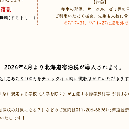
春を応援します！
​【対象】
合宿割
学生の部活、サークル、ゼミ等の
ご利用いただく場合。​先生も人数に含
無料(ドミトリー)
※7/17~31、9/11~27は適用外
2026年4月より北海道宿泊税が導入されます。
1名1泊あたり100円をチェックイン時に徴収させていただきます
１条に規定する学校（大学を除く）が主催する修学旅行等で利用さ
徴収の対象になる？」などのご質問は011-206-6896(北海道経
いいたします
​！​