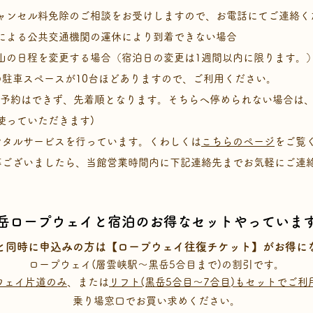
ンセル料免除のご相談をお受けしますので、お電話にてご連絡く
よる公共交通機関の運休により到着できない場合
の日程を変更する場合（宿泊日の変更は1週間以内に限ります。
前の駐車スペースが10台ほどありますので、ご利用ください。
予約はできず、先着順となります。そちらへ停められない場合は
使っていただきます)
ンタルサービスを行っています。くわしくは
こちらのページ
をご覧
等ございましたら、当館営業時間内に下記連絡先までお気軽にご連
岳ロープウェイと宿泊のお得なセットやっています
と同時に申込みの方は【ロープウェイ往復チケット】がお得に
ロープウェイ(層雲峡駅〜黒岳5合目まで)の割引です。
ウェイ片道のみ
、または
リフト(黒岳5合目〜7合目)もセットでご利
乗り場窓口でお買い求めください。​