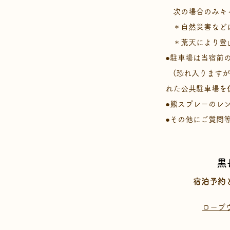
次の場合のみキャ
＊自然災害などに
＊荒天により登山
​●駐車場は当宿
(恐れ入りますが
れた公共駐車場を
●熊スプレーのレ
●その他にご質問
黒
宿泊予約
ロープ