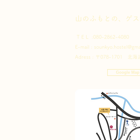
​山のふもとの、ゲ
T E L :
080-2862-4080
E-mail :
sounkyo.hostel@gma
Adress : 〒078-1701
Google Map