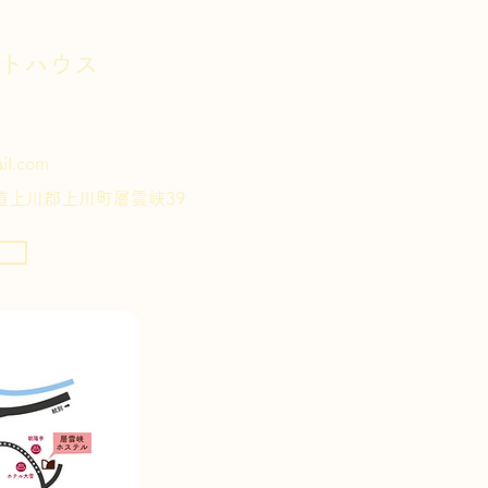
ストハウス
il.com
​ 北海道上川郡上川町層雲峡39