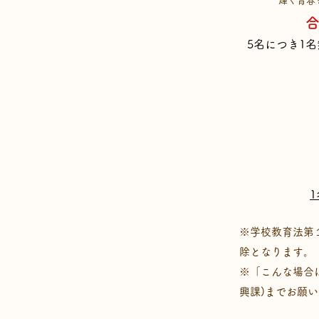
​輝く青
5名につき1名
※学校教育法第
除となります。
※
「こんな場合は
興課)までお願