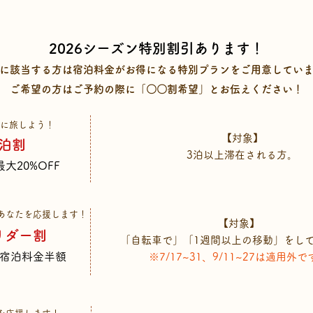
2026シーズン特別割引あります！
に該当する方は宿泊料金がお得になる特別プランをご用意してい
​ご希望の方はご予約の際に「〇〇割希望」とお伝えください！
うに旅しよう！
​【対象】
泊割
3泊
以上滞在される方。
最大20%OFF
あなたを応援します！
​【対象】
リダー割
「自転車で」「1週間以上の移動」をし
ー宿泊料金半額
※7/17~31、9/11~27は適用外で