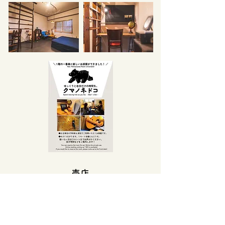
売店
フロントの売店で
登山に必要なガス缶や、
オリ
ジナルのTシャツやてぬぐいを販売していま
す。